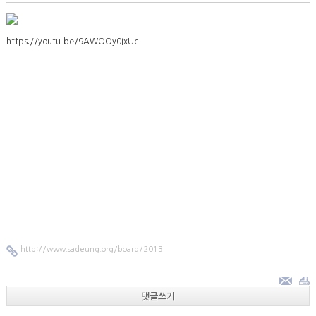
https://youtu.be/9AWOOy0IxUc
http://www.sadeung.org/board/2013
댓글쓰기