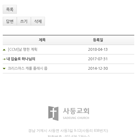
목록
답변
쓰기
삭제
제목
등록일
[CCM]날 행한 계획
2018-04-13
내 입술로 하나님의
2017-07-31
크리스마스 캐롤 플래시 몹
2014-12-30
경남 거제시 사등면 사등3길 9-12(사등리 838번지)
전화번호 : 055-636-5364~5