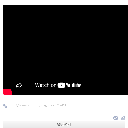
http://www.sadeung.org/board/1483
댓글쓰기