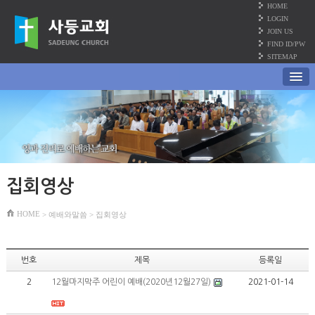
HOME
LOGIN
JOIN US
FIND ID/PW
SITEMAP
집회영상
HOME
> 예배와말씀 > 집회영상
번호
제목
등록일
2
12월마지막주 어린이 예배(2020년12월27일)
2021-01-14