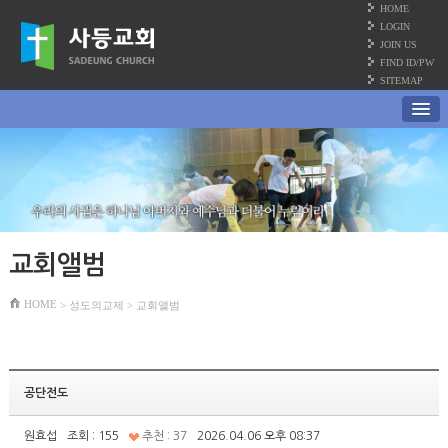
HOME
LOGIN
JOIN US
FIND ID/PW
SITEMAP
교회앨범
HOME
> 성도의교제 > 교회앨범
공단전도
원효섭
조회 : 155
추천 : 37
2026.04.06 오후 08:37